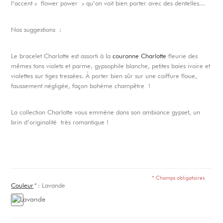
l’accent « flower power » qu’on voit bien porter avec des dentelles...
Nos suggestions :
Le bracelet Charlotte est assorti à la
couronne Charlotte
fleurie des
mêmes tons violets et parme, gypsophile blanche, petites baies ivoire et
violettes sur tiges tressées. À porter bien sûr sur une coiffure floue,
faussement négligée, façon bohème champêtre !
La collection Charlotte vous emmène dans son ambiance gypset, un
brin d’originalité très romantique !
* Champs obligatoires
Couleur
*
:
Lavande